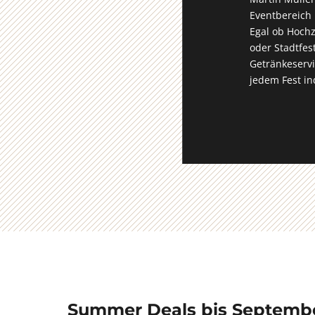
Eventbereich
Egal ob Hochz
oder Stadtfes
Getränkeservi
jedem Fest ind
Summer Deals bis Septembe