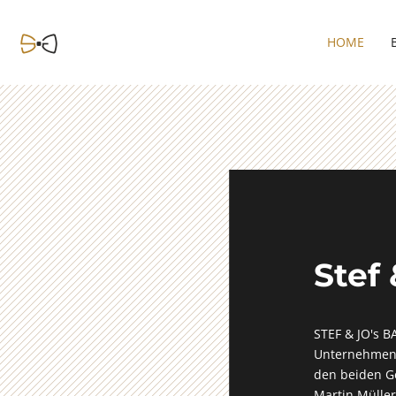
HOME
Stef 
STEF & JO's B
Unternehmen 
den beiden Ge
Martin Mülle