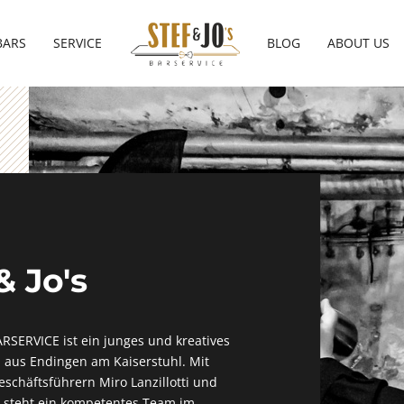
BARS
SERVICE
BLOG
ABOUT US
& Jo's
ARSERVICE ist ein junges und kreatives
aus Endingen am Kaiserstuhl. Mit
schäftsführern Miro Lanzillotti und
r steht ein kompetentes Team im